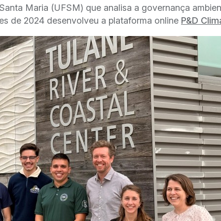
 Santa Maria (UFSM) que analisa a governança ambien
ões de 2024 desenvolveu a plataforma online
P&D Clim