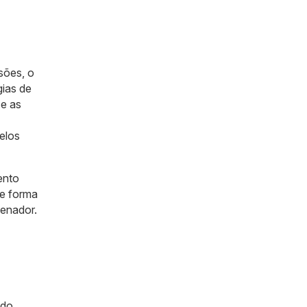
sões, o
gias de
 e as
elos
ento
de forma
denador.
ado