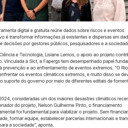
ramenta digital e gratuita reúne dados sobre riscos e eventos
ivo é transformar informações já existentes e dispersas em da
de decisões por gestores públicos, pesquisadores e a sociedad
 Ciência e Tecnologia, Lisiane Lemos, o apoio ao projeto contri
tado. Vinculada à Sict, a Fapergs tem desempenhado papel fund
 à prevenção e ao enfrentamento de eventos extremos. “O Rio
enfrentar os eventos climáticos extremos, e muito disso se de
suporte do governo por meio de diferentes editais de foment
e 2024, consideradas um dos maiores desastres climáticos rece
nador do projeto, Nelson Guilherme Pinto, o financiamento
mental foi fundamental para viabilizar o projeto. Sem financi
de, formar equipe, estabelecer parcerias internacionais e tra
ara a sociedade”, aponta.