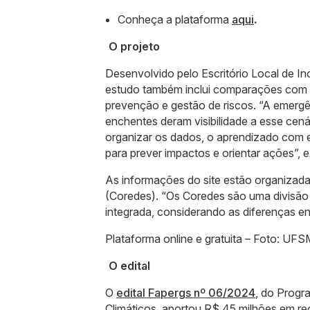
Conheça a plataforma
aqui
.
O projeto
Desenvolvido pelo Escritório Local de I
estudo também inclui comparações com ex
prevenção e gestão de riscos. “A emergên
enchentes deram visibilidade a esse cenár
organizar os dados, o aprendizado com e
para prever impactos e orientar ações”, e
As informações do site estão organizada
(Coredes). “Os Coredes são uma divisão r
integrada, considerando as diferenças en
Plataforma online e gratuita –
Foto: UFS
O edital
O
edital Fapergs nº 06/2024
, do Progr
Climáticos, aportou R$ 45 milhões em re