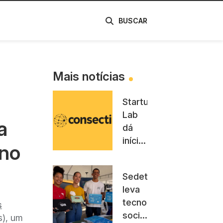
de
BUSCAR
Mais notícias
Startup
Lab
a
dá
início
 no
à sua
segunda
Sedetec
rodada
leva
no RS
tecnologias
s
sociais
s), um