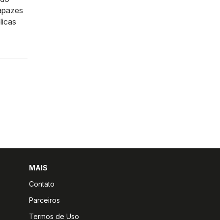
capazes
licas
MAIS
Contato
Parceiros
Termos de Uso