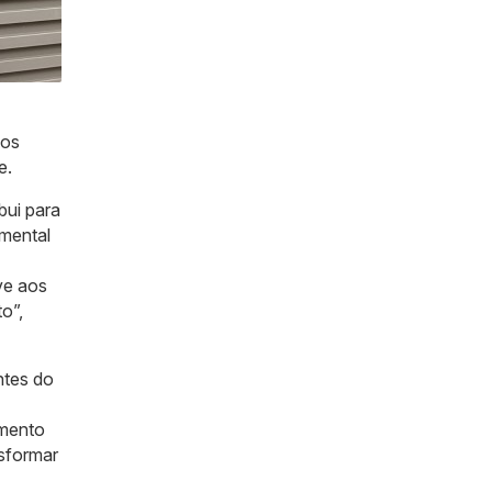
dos
e.
bui para
amental
ve aos
o”,
ntes do
amento
nsformar