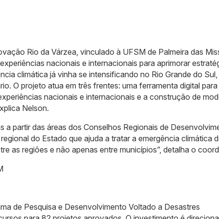
novação Rio da Várzea, vinculado à UFSM de Palmeira das Mis
periências nacionais e internacionais para aprimorar estraté
cia climática já vinha se intensificando no Rio Grande do Sul,
io. O projeto atua em três frentes: uma ferramenta digital para
xperiências nacionais e internacionais e a construção de mod
xplica Nelson.
s a partir das áreas dos Conselhos Regionais de Desenvolvim
egional do Estado que ajuda a tratar a emergência climática 
tre as regiões e não apenas entre municípios”, detalha o coor
M
ama de Pesquisa e Desenvolvimento Voltado a Desastres
cursos para 82 projetos aprovados. O investimento é direcion