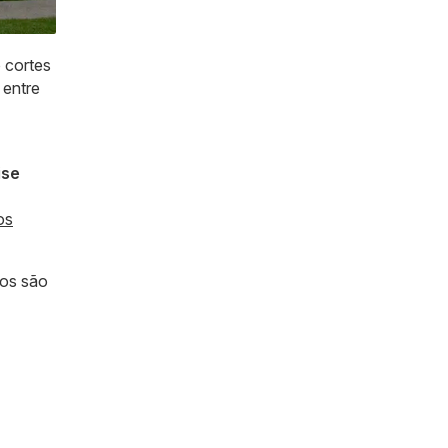
global
dos
 cortes
data
 entre
centers
ise
os
dos são