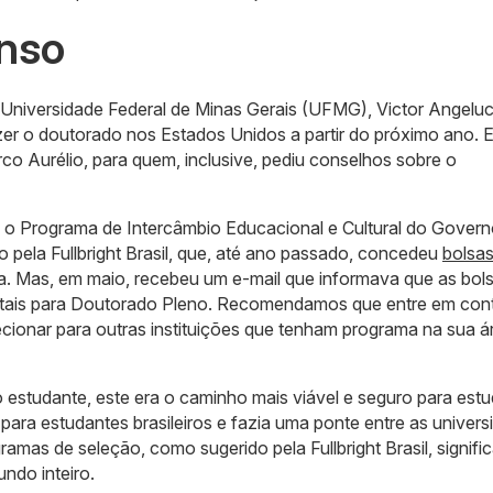
nso
 Universidade Federal de Minas Gerais (UFMG), Victor Angeluc
zer o doutorado nos Estados Unidos a partir do próximo ano. E
co Aurélio, para quem, inclusive, pediu conselhos sobre o
o Programa de Intercâmbio Educacional e Cultural do Gover
 pela Fullbright Brasil, que, até ano passado, concedeu
bolsas
a. Mas, em maio, recebeu um e-mail que informava que as bol
itais para Doutorado Pleno. Recomendamos que entre em con
cionar para outras instituições que tenham programa na sua á
 o estudante, este era o caminho mais viável e seguro para est
ara estudantes brasileiros e fazia uma ponte entre as univers
ramas de seleção, como sugerido pela Fullbright Brasil, signifi
ndo inteiro.