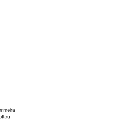
s
rimeira
oltou