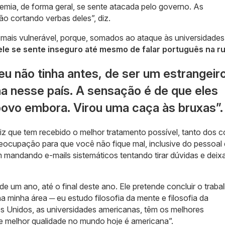
emia, de forma geral, se sente atacada pelo governo. As
o cortando verbas deles”, diz.
 mais vulnerável, porque, somados ao ataque às universidades
ele se sente inseguro até mesmo de falar português na ru
u não tinha antes, de ser um estrangeir
ina nesse país. A sensação é de que eles
vo embora. Virou uma caça às bruxas”.
diz que tem recebido o melhor tratamento possível, tanto dos 
reocupação para que você não fique mal, inclusive do pessoal
m mandando e-mails sistemáticos tentando tirar dúvidas e deix
e um ano, até o final deste ano. Ele pretende concluir o traba
a minha área ─ eu estudo filosofia da mente e filosofia da
s Unidos, as universidades americanas, têm os melhores
e melhor qualidade no mundo hoje é americana”.