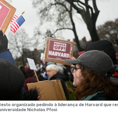
sto organizado pedindo à liderança de Harvard que res
 universidade
Nicholas Pfosi