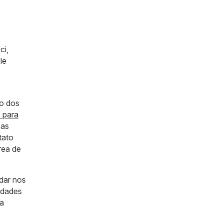
ci,
le
no dos
 para
sas
tato
rea de
udar nos
idades
ca