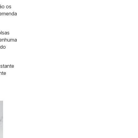
tão os
tremenda
olsas
nenhuma
ado
nstante
nte