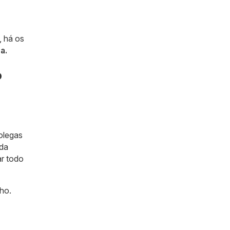
, há os
a.
o
colegas
 da
ar todo
lho.