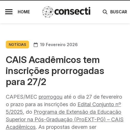
HOME
BUSCAR
19 Fevereiro 2026
NOTÍCIAS
CAIS Acadêmicos tem
inscrições prorrogadas
para 27/2
CAPES/MEC
prorrogou
até o dia 27 de fevereiro
o prazo para as inscrições do
Edital Conjunto nº
5/2025
, do
Programa de Extensão da Educação
Superior na Pós-Graduação (ProEXT-PG) – CAIS
Acadêmicos
. As propostas devem ser