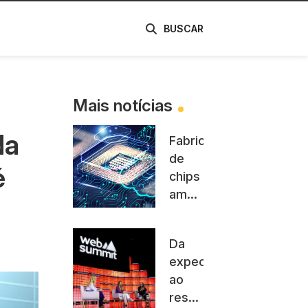
de
BUSCAR
Mais notícias
da
Fabricantes
de
é
chips
americanas
ao
governo
Da
Trump:
expectativa
não
ao
atrapalhe
resultado:
a