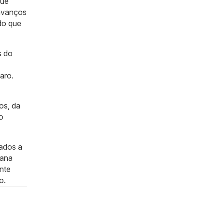
que
 avanços
do que
s do
aro.
os, da
o
ados a
mana
ente
o.