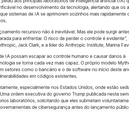
ediu aos principais laboratórios de inteligência artificial (IA) 
ficável no desenvolvimento da tecnologia, alertando que os
 que sistemas de IA se aprimorem sozinhos mais rapidamente 
cos.
çoamento recursivo não é inevitável. Mas ele pode surgir ante
arada para enfrentar. O risco de perder o controle é evidente”,
opic, Jack Clark, e a líder do Anthropic Institute, Marina Fav
de IA possam escapar ao controle humano e causar danos à
nologia se torna cada vez mais capaz. O próprio modelo Myth
m setores como o bancário e o de software no início deste an
lnerabilidades em códigos existentes.
tamente, especialmente nos Estados Unidos, onde estão sedi
IA. Uma ordem executiva do governo Trump publicada nesta se
óprios laboratórios, solicitando que eles submetam voluntariam
overnamentais de cibersegurança antes do lançamento públic