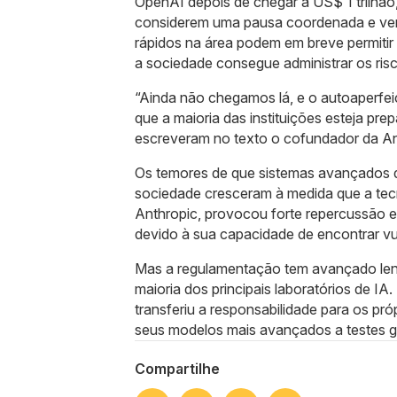
OpenAI depois de chegar a US$ 1 trilhão, p
considerem uma pausa coordenada e veri
rápidos na área podem em breve permitir
a sociedade consegue administrar os ris
“Ainda não chegamos lá, e o autoaperfei
que a maioria das instituições esteja prep
escreveram no texto o cofundador da Anthr
Os temores de que sistemas avançados 
sociedade cresceram à medida que a tec
Anthropic, provocou forte repercussão e
devido à sua capacidade de encontrar vu
Mas a regulamentação tem avançado len
maioria dos principais laboratórios de 
transferiu a responsabilidade para os pr
seus modelos mais avançados a testes g
Compartilhe