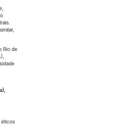
e,
io
rais.
imilar,
 Rio de
),
sidade
a),
 éticos