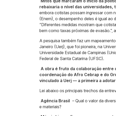
Mitos que marcaram o início da polí
rebaixaria o nível das universidades
embora cotistas possam ingressar com n
(Enem), o desempenho deles é igual ao d
“Diferentes medidas mostram que cotistas
bem como taxas próximas de evasão.”, a
A pesquisa também faz um mapeamento d
Janeiro (Uerj), que foi pioneira, na Univ
Universidade Estadual de Campinas (Uni
Federal de Santa Catarina (UFSC).
A obra é fruto da colaboração entre 
coordenação do Afro Cebrap e do Grup
vinculado à Uerj — a primeira a adota
Lei abaixo os principais trechos da entrev
Agência Brasil
– Qual o valor da diver
e materiais?