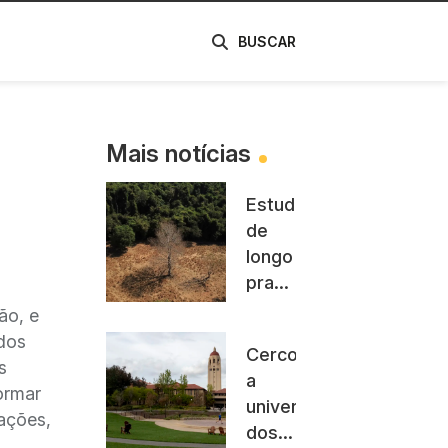
de
BUSCAR
Mais notícias
Estudo
de
longo
prazo
na
ão, e
Amazônia
 dos
Cerco
descarta
s
a
teoria
formar
universidades
de
ações,
dos
savanização