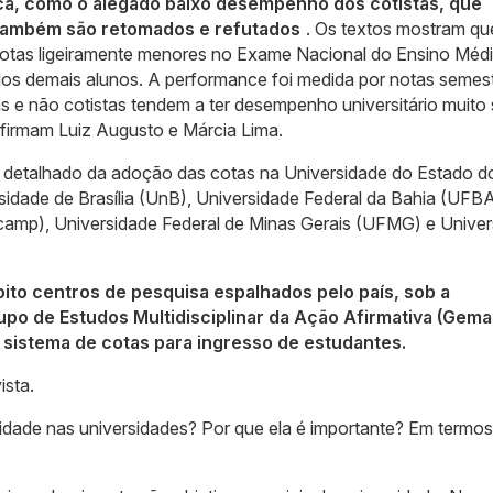
tica, como o alegado baixo desempenho dos cotistas, que
, também são retomados e refutados
. Os textos mostram qu
otas ligeiramente menores no Exame Nacional do Ensino Méd
os demais alunos. A performance foi medida por notas semest
 e não cotistas tendem a ter desempenho universitário muito s
firmam Luiz Augusto e Márcia Lima.
etalhado da adoção das cotas na Universidade do Estado do
ersidade de Brasília (UnB), Universidade Federal da Bahia (UFBA
camp), Universidade Federal de Minas Gerais (UFMG) e Univer
oito centros de pesquisa espalhados pelo país, sob a
o de Estudos Multidisciplinar da Ação Afirmativa (Gema
r sistema de cotas para ingresso de estudantes.
ista.
sidade nas universidades? Por que ela é importante? Em termos