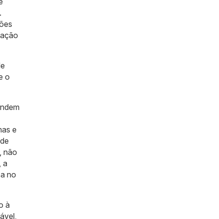
e
.
ções
rmação
de
e o
pendem
mas e
ade
, não
 a
sa no
o à
ável,