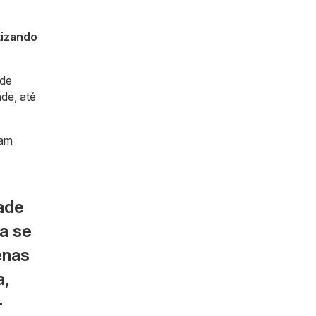
tizando
ade
de, até
ram
ade
a se
enas
a,
-