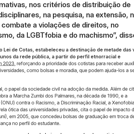
mativas, nos critérios de distribuição de
isciplinares, na pesquisa, na extensão, 
o combate a violações de direitos, no
smo, da LGBTfobia e do machismo”, diss
o Lei de Cotas, estabeleceu a destinação de metade das 
unos da rede pública, a partir do perfil etnorracial e
em 2023
, reforçando a prioridade dos cotistas para receber auxí
iversidades, como bolsas e moradia, que podem ajuda-los a s
al, o papel da sociedade civil na adoção da medida. Além de cit
lembra a Marcha Zumbi dos Palmares, na década de 1990, e a
(ONU) contra o Racismo, a Discriminação Racial, a Xenofobia
Pela ótica das universidades privadas, cita o papel de impacto 
uni), em 2005, que concedeu bolsas de graduação em troca d
dança no perfil do estudante.