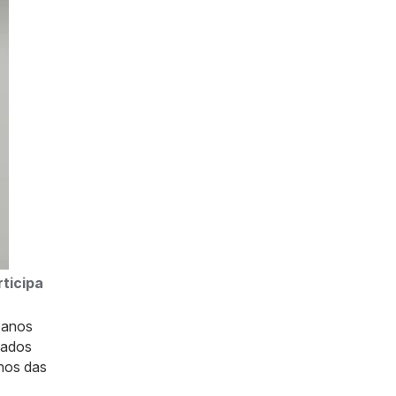
ticipa
s anos
lados
nos das