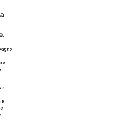
na
e.
vagas
lios
e
ar
 e
do
e