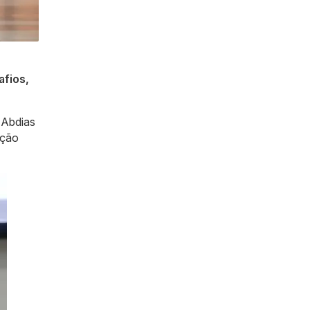
afios,
 Abdias
ação