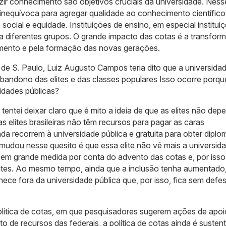
ir conhecimento são objetivos cruciais da universidade. Ness
a inequívoca para agregar qualidade ao conhecimento científico
 social e equidade. Instituições de ensino, em especial institui
 a diferentes grupos. O grande impacto das cotas é a transfo
mento e pela formação das novas gerações.
 de S. Paulo, Luiz Augusto Campos teria dito que a universida
abandono das elites e das classes populares Isso ocorre porqu
sidades públicas?
tentei deixar claro que é mito a ideia de que as elites não de
s elites brasileiras não têm recursos para pagar as caras
inda recorrem à universidade pública e gratuita para obter diplo
 mudou nesse quesito é que essa elite não vê mais a universid
 em grande medida por conta do advento das cotas e, por isso
ntes. Ao mesmo tempo, ainda que a inclusão tenha aumentado,
ece fora da universidade pública que, por isso, fica sem defe
ítica de cotas, em que pesquisadores sugerem ações de apoi
 de recursos das federais, a política de cotas ainda é sustent