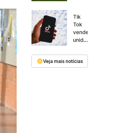
EUA
traz
Tik
receio
Tok
a
vende
pesquisadores
unidade
brasileiros
dos
EUA
Veja mais notícias
para
grupo
de
investidores