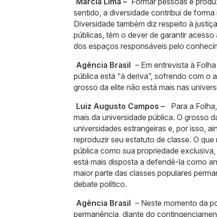
Márcia Lima –
Formar pessoas e produz
sentido, a diversidade contribui de form
Diversidade também diz respeito à justiça
públicas, têm o dever de garantir acesso
dos espaços responsáveis pelo conheci
Agência Brasil
– Em entrevista à Folha
pública está “à deriva”, sofrendo com o 
grosso da elite não está mais nas univer
Luiz Augusto Campos –
Para a Folha, 
mais da universidade pública. O grosso da
universidades estrangeiras e, por isso, a
reproduzir seu estatuto de classe. O que
pública como sua propriedade exclusiva,
está mais disposta a defendê-la como a
maior parte das classes populares perman
debate político.
Agência Brasil
– Neste momento da pol
permanência, diante do contingenciamento