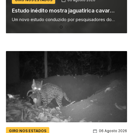
Eclipse solar total da próxima semana será
visível no Brasil?
Na próxima quarta-feira (12), acontece um dos eclipses
solares mais importantes da década, conforme
noticiado pelo Olhar Digital (descubra aqui os motivos).
Mais de…
GIRO NOS ESTADOS
06 Agosto 2026