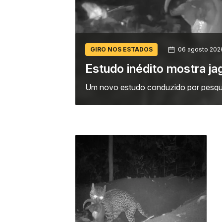
GIRO NOS ESTADOS
tu-canastra
Eclipse solar t
revelou que os filhotes de tatu-
Na próxima quarta-feir
Digital (descubra aqui