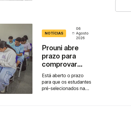
quarta-feira (5), o título
de pesquisador emérito
a nove cientistas da
instituição que...
06
NOTÍCIAS
Agosto
2026
Prouni abre
prazo para
comprovar
informações
Está aberto o prazo
da inscrição
para que os estudantes
pré-selecionados na
segunda chamada do
Programa Universidade
para Todos (Prouni)
referente ao segundo...