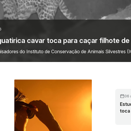
06 agosto 2026
otal da próxima semana será visível no Br
a (12), acontece um dos eclipses solares mais importantes da
 os motivos). Mais de…
06 
Estu
toca