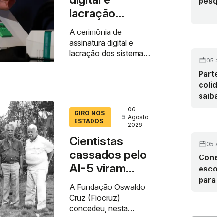
pesq
lacração
impedem
A cerimônia de
alteração em
assinatura digital e
sistemas
lacração dos sistemas
05 
eleitorais impedem
eleitorais
Part
qualquer alteração nos
coli
programas que operam
as urnas eletrônicas...
saib
será
06
GIRO NOS
Agosto
ESTADOS
2026
Cientistas
05 
cassados pelo
Cone
AI-5 viram
esco
pesquisadores
para
A Fundação Oswaldo
eméritos da
Cruz (Fiocruz)
Fiocruz
concedeu, nesta