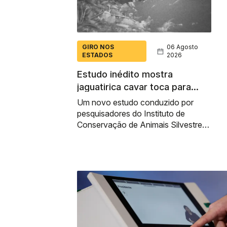
GIRO NOS
06 Agosto
ESTADOS
2026
Estudo inédito mostra
jaguatirica cavar toca para
caçar filhote de tatu-canastra
Um novo estudo conduzido por
pesquisadores do Instituto de
Conservação de Animais Silvestres
(ICAS) revelou que os filhotes de
tatu-canastra...