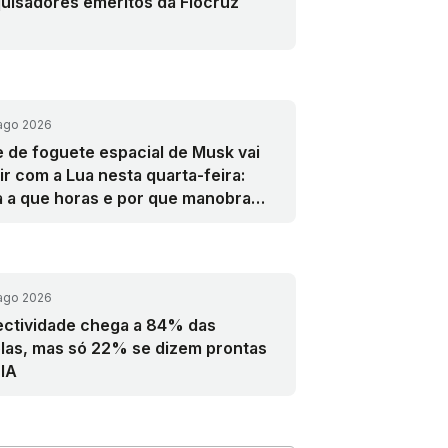
uisadores eméritos da Fiocruz
ago 2026
e de foguete espacial de Musk vai
dir com a Lua nesta quarta-feira:
a a que horas e por que manobra
 realizada
ago 2026
ctividade chega a 84% das
las, mas só 22% se dizem prontas
 IA