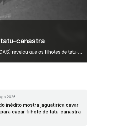
G
asil?
A
 década, conforme noticiado pelo Olhar
A 
el
ago 2026
do inédito mostra jaguatirica cavar
 para caçar filhote de tatu-canastra