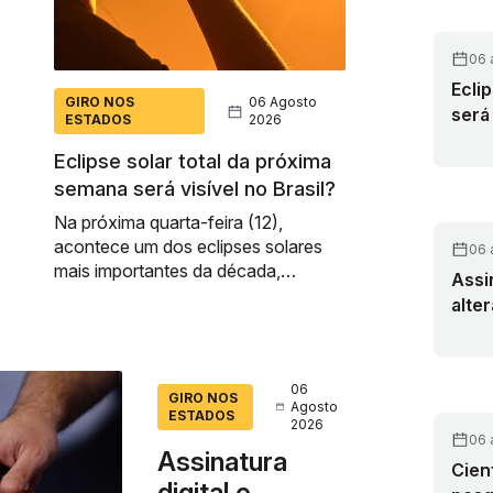
06 
Ecli
GIRO NOS
06 Agosto
será 
ESTADOS
2026
Eclipse solar total da próxima
semana será visível no Brasil?
Na próxima quarta-feira (12),
acontece um dos eclipses solares
06 
mais importantes da década,
Assi
conforme noticiado pelo Olhar
alte
Digital (descubra aqui os motivos).
Mais de...
06
GIRO NOS
Agosto
ESTADOS
2026
06 
Assinatura
Cien
digital e